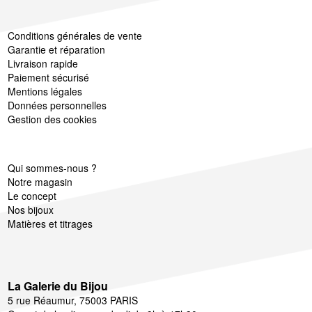
La Galerie du bijou est l’espace de vente de Laval Europe
dédié aux professionnels à Paris. Retrouvez sur place, un
Conditions générales de vente
grand choix de produits, nos marques et les conseils de nos
Garantie et réparation
équipes présentes à La Galerie du bijou.
Livraison rapide
Paiement sécurisé
Mentions légales
Données personnelles
Gestion des cookies
Qui sommes-nous ?
Notre magasin
Le concept
Nos bijoux
Matières et titrages
La Galerie du Bijou
5 rue Réaumur, 75003 PARIS