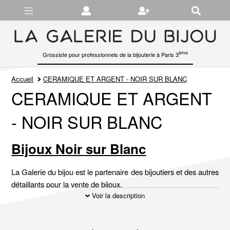
Gérer les préférences en matière de cookies
ème
Grossiste pour professionnels de la bijouterie à Paris 3
Accueil
CERAMIQUE ET ARGENT - NOIR SUR BLANC
CERAMIQUE ET ARGENT
- NOIR SUR BLANC
Bijoux Noir sur Blanc
La Galerie du bijou est le partenaire des bijoutiers et des autres
détaillants pour la vente de bijoux.
Voir la description
Noir sur blanc est une marque créée par LAVAL 1878, afin de
répondre à une forte demande des clients concernant les
bijoux en céramique.