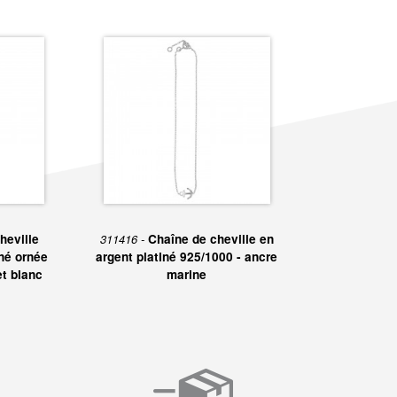
heville
311416 -
Chaîne de cheville en
né ornée
argent platiné 925/1000 - ancre
et blanc
marine