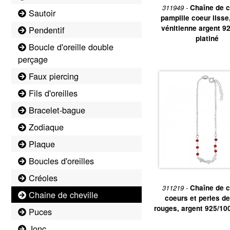
311949 -
Chaîne de c
Sautoir
pampille coeur lisse
vénitienne argent 9
Pendentif
platiné
Boucle d'oreille double
perçage
Faux piercing
Fils d'oreilles
Bracelet-bague
Zodiaque
Plaque
Boucles d'oreilles
Créoles
311219 -
Chaîne de c
Chaine de cheville
coeurs et perles de
rouges, argent 925/100
Puces
Jonc