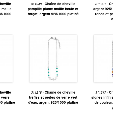
heville
311948 -
Chaîne de cheville
311221 -
Ch
, maille
pampille plume maille boule et
argent 925/
25/1000
forçat, argent 925/1000 platiné
ronds et p
c
heville
311218 -
Chaîne de cheville
311217 -
Ch
 verre
trèfles et perles de verre vert
signes infini
0 platiné
d'eau, argent 925/1000 platiné
de couleur