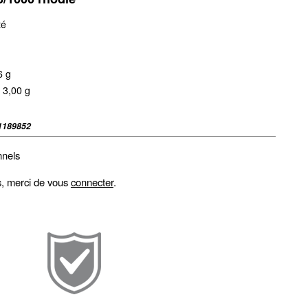
té
6 g
 3,00 g
1189852
nnels
fs, merci de vous
connecter
.