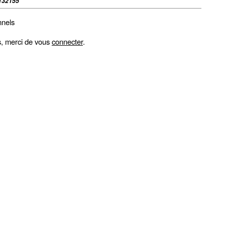
132155
nnels
fs, merci de vous
connecter
.