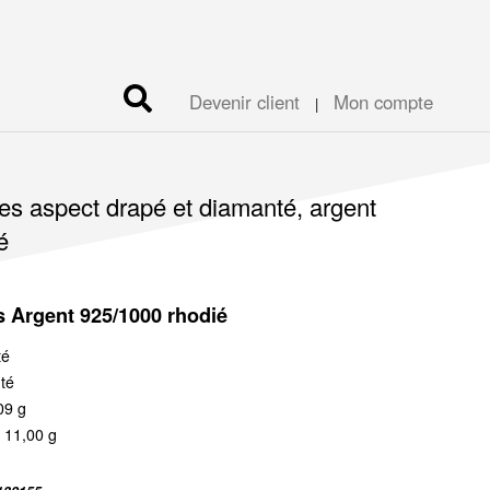
Devenir client
Mon compte
|
les aspect drapé et diamanté, argent
é
s Argent 925/1000 rhodié
té
té
09 g
 11,00 g