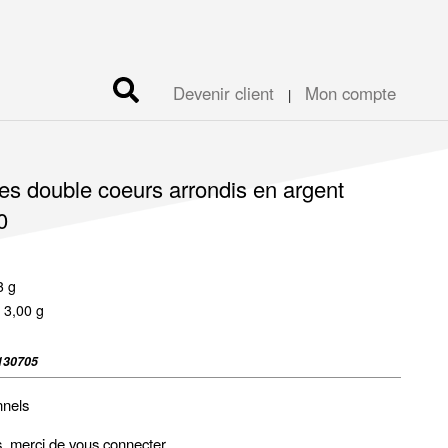
Devenir client
Mon compte
|
les double coeurs arrondis en argent
0
3 g
 3,00 g
130705
nnels
fs, merci de vous
connecter
.