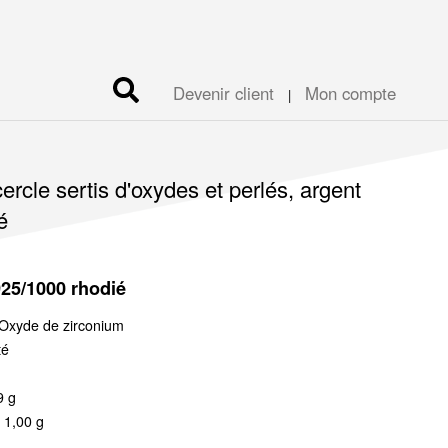
Devenir client
Mon compte
|
ercle sertis d'oxydes et perlés, argent
é
925/1000 rhodié
Oxyde de zirconium
té
9 g
 1,00 g