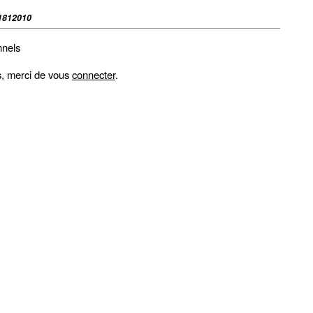
1812010
nnels
fs, merci de vous
connecter
.