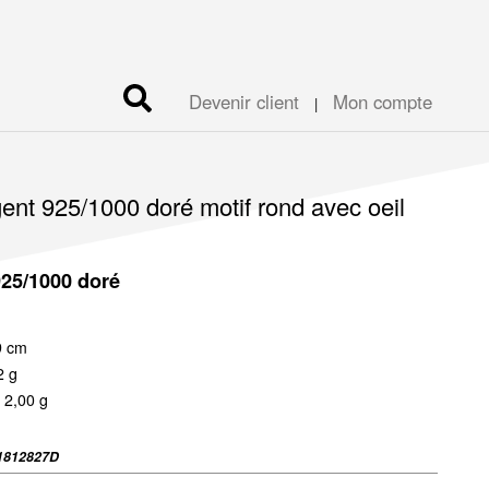
Devenir client
Mon compte
|
ent 925/1000 doré motif rond avec oeil
925/1000 doré
9 cm
2 g
 2,00 g
1812827D