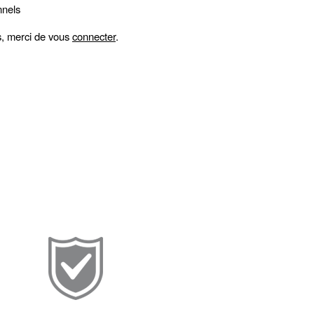
nnels
fs, merci de vous
connecter
.