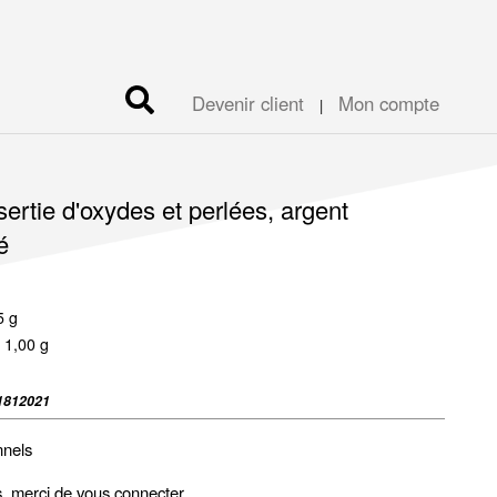
Devenir client
Mon compte
|
sertie d'oxydes et perlées, argent
é
5 g
 1,00 g
1812021
nnels
fs, merci de vous
connecter
.