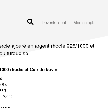
Devenir client
Mon compte
|
ercle ajouré en argent rhodié 925/1000 et
leu turquoise
1000 rhodié et Cuir de bovin
té
 x 6 cm
99 g
 15,00 g