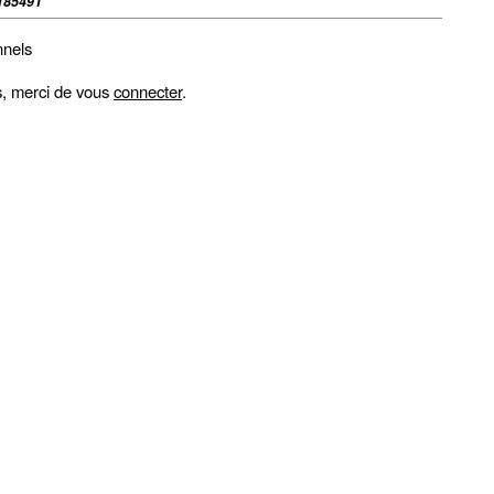
18549T
nnels
fs, merci de vous
connecter
.