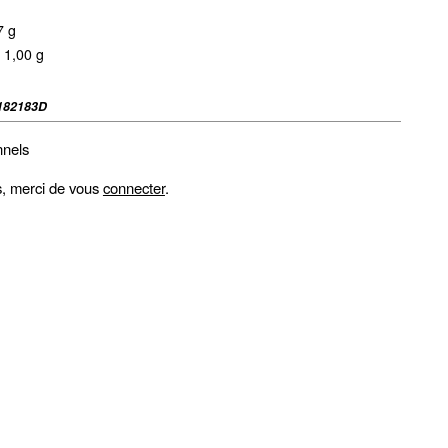
7 g
 1,00 g
182183D
nnels
fs, merci de vous
connecter
.