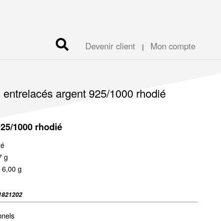
Devenir client
Mon compte
|
s entrelacés argent 925/1000 rhodié
925/1000 rhodié
té
7 g
 6,00 g
1821202
nnels