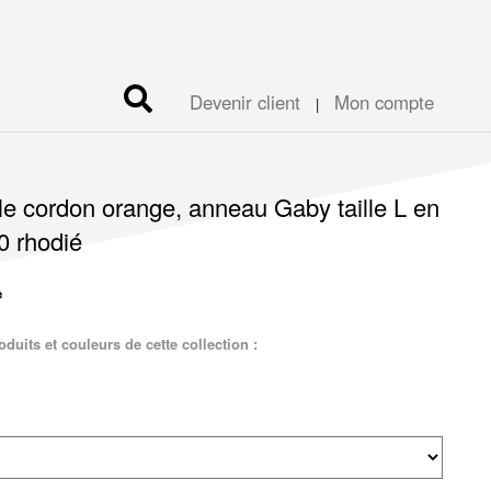
Devenir client
Mon compte
|
le cordon orange, anneau Gaby taille L en
0 rhodié
duits et couleurs de cette collection :