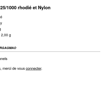
925/1000 rhodié et Nylon
té
by
g
 2,00 g
RGAGMAO
nnels
fs, merci de vous
connecter
.