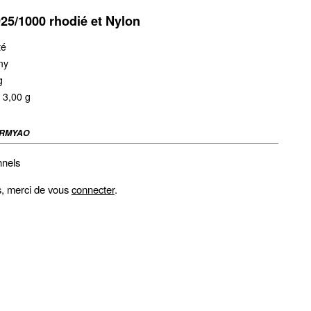
925/1000 rhodié et Nylon
té
my
g
 3,00 g
RMYAO
nnels
fs, merci de vous
connecter
.