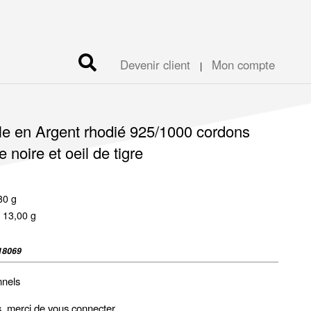
Devenir client
Mon compte
|
ble en Argent rhodié 925/1000 cordons
e noire et oeil de tigre
30 g
 13,00 g
18069
nnels
fs, merci de vous
connecter
.