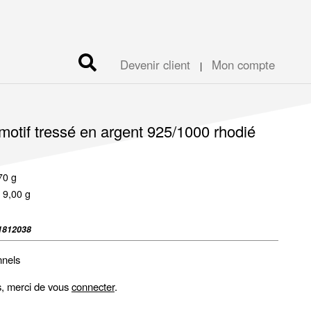
Devenir client
Mon compte
|
 motif tressé en argent 925/1000 rhodié
70 g
 9,00 g
1812038
nnels
fs, merci de vous
connecter
.