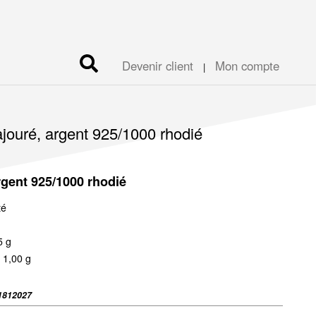
Devenir client
Mon compte
|
 ajouré, argent 925/1000 rhodié
rgent 925/1000 rhodié
té
5 g
 1,00 g
1812027