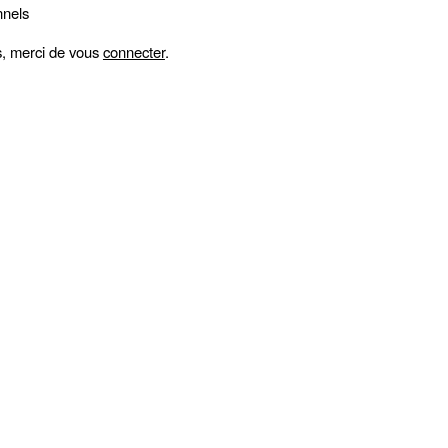
nnels
fs, merci de vous
connecter
.