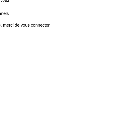
17752
nnels
fs, merci de vous
connecter
.