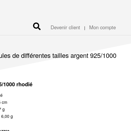
Devenir client
Mon compte
|
ules de différentes tailles argent 925/1000
5/1000 rhodié
té
5 cm
7 g
 6,00 g