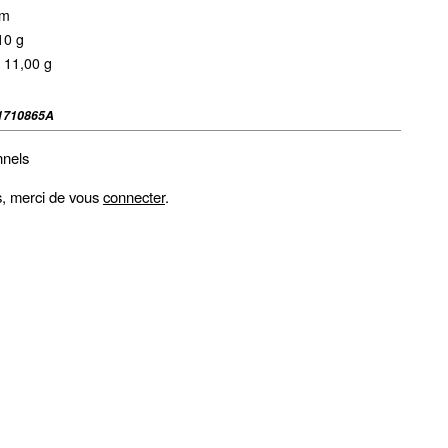
mm
10 g
 11,00 g
1710865A
nnels
fs, merci de vous
connecter
.