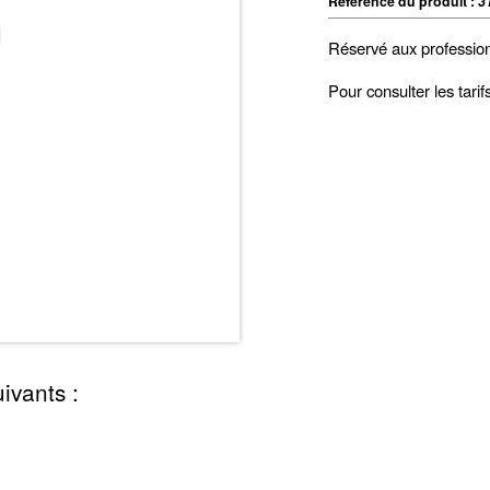
Référence du produit :
3
Réservé aux professio
Pour consulter les tari
ivants :