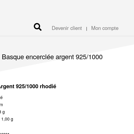
Devenir client
Mon compte
|
x Basque encerclée argent 925/1000
Argent 925/1000 rhodié
té
mm
3 g
 1,00 g