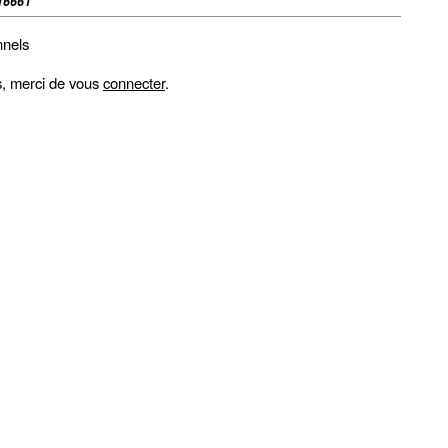
16661
nnels
fs, merci de vous
connecter
.