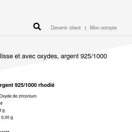
Devenir client
Mon compte
|
i lisse et avec oxydes, argent 925/1000
Argent 925/1000 rhodié
Oxyde de zirconium
té
3 g
 0,00 g