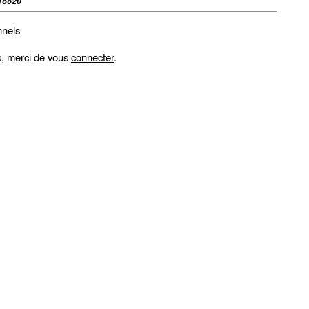
16620
nnels
fs, merci de vous
connecter
.