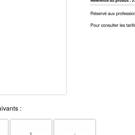
Référence du produit :
3
Réservé aux professio
Pour consulter les tari
ivants :