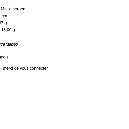
 Maille serpent
0 cm
37 g
 13,00 g
170125D90
nnels
fs, merci de vous
connecter
.