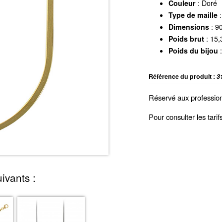
Couleur
: Doré
Type de maille
:
Dimensions
: 9
Poids brut
: 15,
Poids du bijou
:
Référence du produit :
3
Réservé aux professio
Pour consulter les tari
ivants :