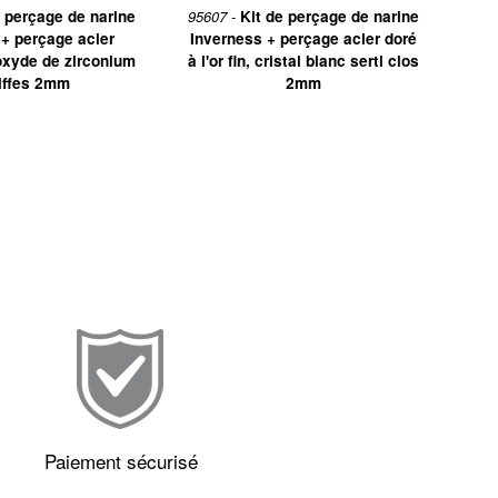
e perçage de narine
95607 -
Kit de perçage de narine
 + perçage acier
Inverness + perçage acier doré
oxyde de zirconium
à l'or fin, cristal blanc serti clos
riffes 2mm
2mm
Paiement sécurisé