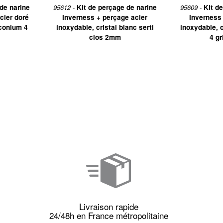
de narine
95612 -
Kit de perçage de narine
95609 -
Kit d
cier doré
Inverness + perçage acier
Inverness
rconium 4
inoxydable, cristal blanc serti
inoxydable, 
clos 2mm
4 g
Livraison rapide
24/48h en France métropolitaine