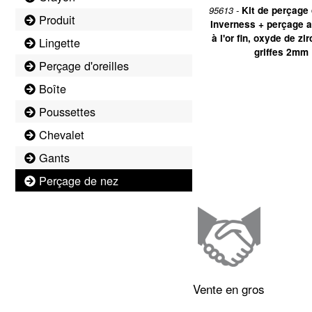
95613 -
Kit de perçage 
Produit
Inverness + perçage a
à l'or fin, oxyde de zi
Lingette
griffes 2mm
Perçage d'oreilles
Boîte
Poussettes
Chevalet
Gants
Perçage de nez
Vente en gros