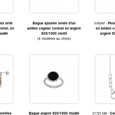
oix orné
Bague ajourée ornée d'un
316240 -
Pend
tral, en
ambre cognac central en argent
en ambre c
hodié
925/1000 vieilli
argent 9
(4 modèles au choix)
ux en argent 925 rhodié qui peuvent être
gravés
. Pour plus d’informatio
4 ou bien sur
contact@lagaleriedubijou.com
.
 grand choix de produits, nos marques et les conseils de nos équipes 
reilles
Bague argent 925/1000 rhodié
31721186 -
Col