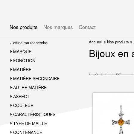
Gérer les préférences en matière de cookies
Nos produits
Nos marques
Contact
Accueil
Nos produits
J'affine ma recherche
Bijoux en 
MARQUE
FONCTION
MATIÈRE
La Galerie du Bijou est 
MATIÈRE SECONDAIRE
Le rhodiage est l'opérat
AUTRE MATIÈRE
Les
bijoux en argent 
ASPECT
Un grand cho
COULEUR
CARACTÉRISTIQUES
La gamme de bijoux en a
TYPE DE MAILLE
Identités bébé
CONTENANCE