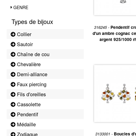
Chaines
GENRE
Bagues
Colliers
Types de bijoux
Boucles d’oreilles
316245 -
Pendentif cr
Bracelets
d'un ambre cognac cen
Collier
Médailles
argent 925/1000 r
Sautoir
Il existe plusieurs bijo
Chaîne de cou
Bijou au 01.42.72.09.4
Chevalière
Retrouvez sur place, un
Demi-alliance
Faux piercing
Fils d'oreilles
Cassolette
Pendentif
Médaille
Zodiaque
3133001 -
Boucles d'o