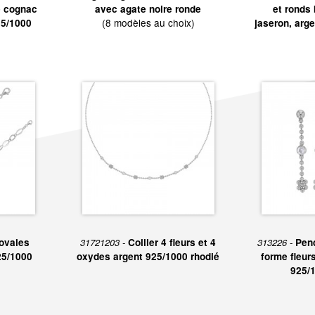
e cognac
avec agate noire ronde
et ronds 
(8 modèles au choix)
25/1000
jaseron, arg
ovales
31721203 -
Collier 4 fleurs et 4
313226 -
Pen
25/1000
oxydes argent 925/1000 rhodié
forme fleur
925/1