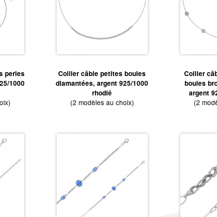
s perles
Collier câble petites boules
Collier câ
925/1000
diamantées, argent 925/1000
boules br
rhodié
argent 9
oix)
(2 modèles au choix)
(2 modè