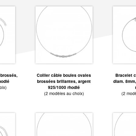
 brossés,
Collier câble boules ovales
Bracelet c
hodié
brossées brillantes, argent
diam. 8mm,
oix)
925/1000 rhodié
(2 modèles au choix)
(2 modè