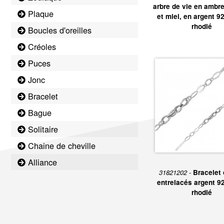
arbre de vie en ambr
Plaque
et miel, en argent 9
rhodié
Boucles d'oreilles
Créoles
Puces
Jonc
Bracelet
Bague
Solitaire
Chaine de cheville
Alliance
31821202 -
Bracelet 
entrelacés argent 9
rhodié