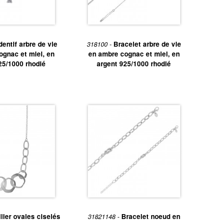
entif arbre de vie
318100 -
Bracelet arbre de vie
ognac et miel, en
en ambre cognac et miel, en
25/1000 rhodié
argent 925/1000 rhodié
ns sur notre service gravure, contactez le magasin La Galerie du
présentes à La Galerie du Bijou.
lier ovales ciselés
31821148 -
Bracelet noeud en