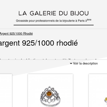
ème
Grossiste pour professionnels de la bijouterie à Paris 3
Argent 925/1000 Rhodié
argent 925/1000 rhodié
le partenaire des bijoutiers et des autres détaillants pour la
vente en g
Voir la description
ion qui consiste à plaquer une fine couche de rhodium afin de rendre le 
925/1000 rhodié
peuvent être agrémentés d’oxydes de zirconium blanc 
ix de bijoux argent 925/1000 rhodié
rgent rhodié est très large :