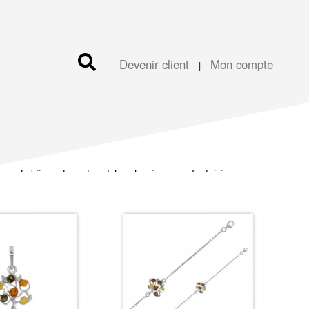
Devenir client
Mon compte
|
ros
de bijoux dans des styles classiques ou fantaisie.
bijou plus brillant et inoxydable.
ou teintés de couleurs, pierres naturelles ou synthétiques…