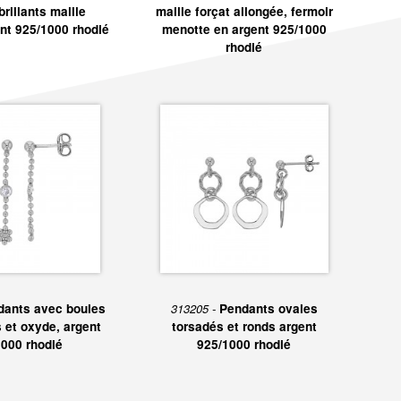
brillants maille
maille forçat allongée, fermoir
ent 925/1000 rhodié
menotte en argent 925/1000
rhodié
dants avec boules
313205 -
Pendants ovales
s et oxyde, argent
torsadés et ronds argent
000 rhodié
925/1000 rhodié