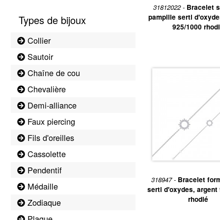
31812022 -
Bracelet s
pampille serti d'oxyde
Types de bijoux
925/1000 rhod
Collier
Sautoir
Chaîne de cou
Chevalière
Demi-alliance
Faux piercing
Fils d'oreilles
Cassolette
Pendentif
318947 -
Bracelet form
Médaille
serti d'oxydes, argent
rhodié
Zodiaque
Plaque