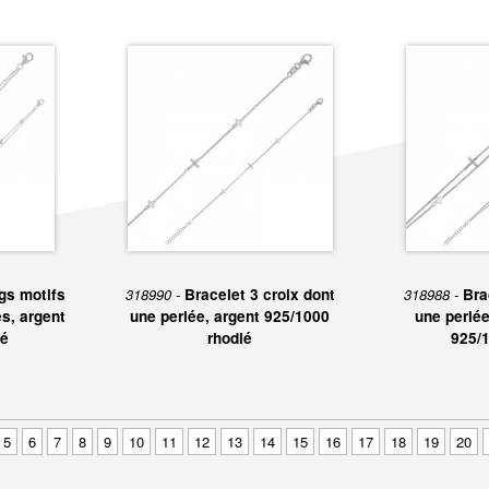
gs motifs
318990 -
Bracelet 3 croix dont
318988 -
Bra
s, argent
une perlée, argent 925/1000
une perlée
ié
rhodié
925/1
5
6
7
8
9
10
11
12
13
14
15
16
17
18
19
20