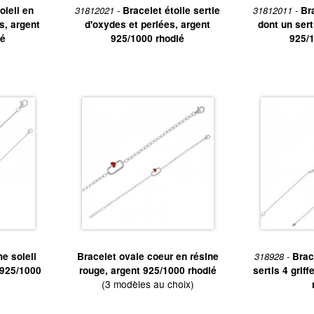
oleil en
31812021 -
Bracelet étoile sertie
31812011 -
Br
s, argent
d'oxydes et perlées, argent
dont un sert
ié
925/1000 rhodié
925/1
e soleil
Bracelet ovale coeur en résine
318928 -
Brac
 925/1000
rouge, argent 925/1000 rhodié
sertis 4 grif
(3 modèles au choix)