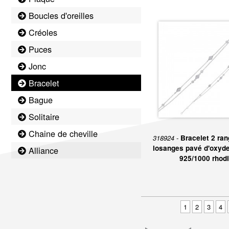
Boucles d'oreilles
Créoles
Puces
Jonc
Bracelet
Bague
Solitaire
Chaine de cheville
318924 -
Bracelet 2 ran
losanges pavé d'oxyde
Alliance
925/1000 rhod
1
2
3
4