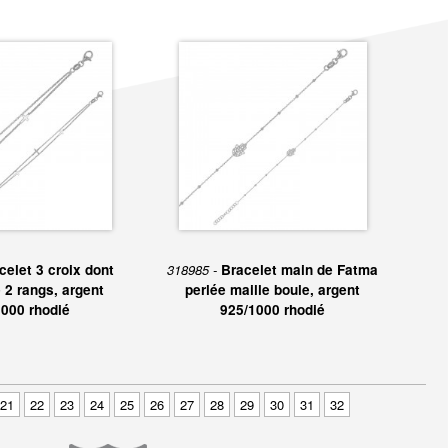
celet 3 croix dont
318985 -
Bracelet main de Fatma
 2 rangs, argent
perlée maille boule, argent
000 rhodié
925/1000 rhodié
21
22
23
24
25
26
27
28
29
30
31
32