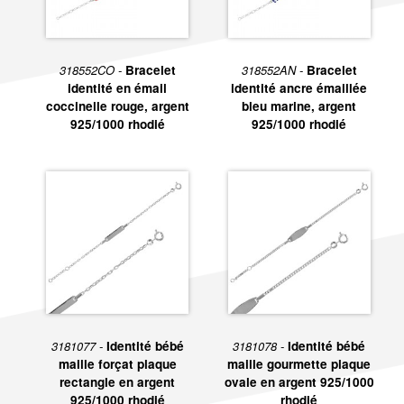
318552CO -
Bracelet
318552AN -
Bracelet
identité en émail
identité ancre émaillée
coccinelle rouge, argent
bleu marine, argent
925/1000 rhodié
925/1000 rhodié
3181077 -
Identité bébé
3181078 -
Identité bébé
maille forçat plaque
maille gourmette plaque
rectangle en argent
ovale en argent 925/1000
925/1000 rhodié
rhodié