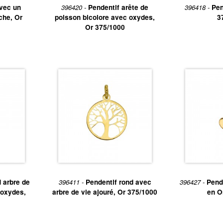
vec un
396420 -
Pendentif arête de
396418 -
Pen
che, Or
poisson bicolore avec oxydes,
3
Or 375/1000
 arbre de
396411 -
Pendentif rond avec
396427 -
Pend
’oxydes,
arbre de vie ajouré, Or 375/1000
en O