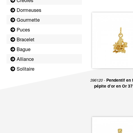
Créoles
Dormeuses
Gourmette
Puces
Bracelet
Bague
Alliance
Solitaire
396120 -
Pendentif en 
pépite d’or en Or 3