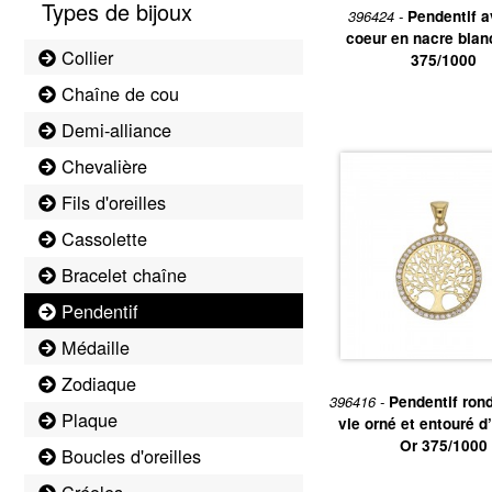
Types de bijoux
396424 -
Pendentif a
coeur en nacre blan
Collier
375/1000
Chaîne de cou
Demi-alliance
Chevalière
Fils d'oreilles
Cassolette
Bracelet chaîne
Pendentif
Médaille
Zodiaque
396416 -
Pendentif rond
Plaque
vie orné et entouré d
Or 375/1000
Boucles d'oreilles