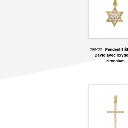
396423 -
Pendentif Ét
David avec oxyde
zirconium