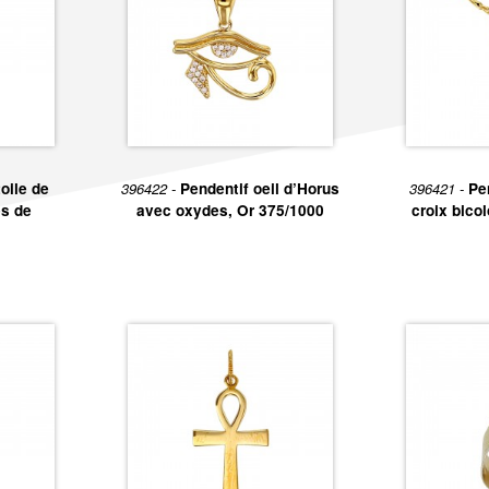
oile de
396422 -
Pendentif oeil d’Horus
396421 -
Pe
s de
avec oxydes, Or 375/1000
croix bico