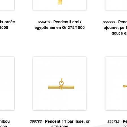
ix ornée
396413 -
Pendentif croix
396399 -
Pend
/1000
égyptienne en Or 375/1000
ajourée, per
douce e
hibou
396783 -
Pendentif T bar lisse, or
396782 -
Pe
1000
375/1000
3