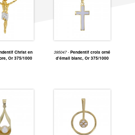
ndentif Christ en
395047 -
Pendentif croix orné
lore, Or 375/1000
d’émail blanc, Or 375/1000