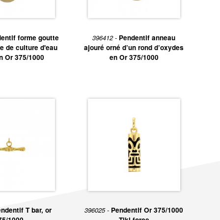
entif forme goutte
396412 -
Pendentif anneau
le de culture d'eau
ajouré orné d’un rond d’oxydes
n Or 375/1000
en Or 375/1000
ndentif T bar, or
396025 -
Pendentif Or 375/1000
75/1000
Tiki force