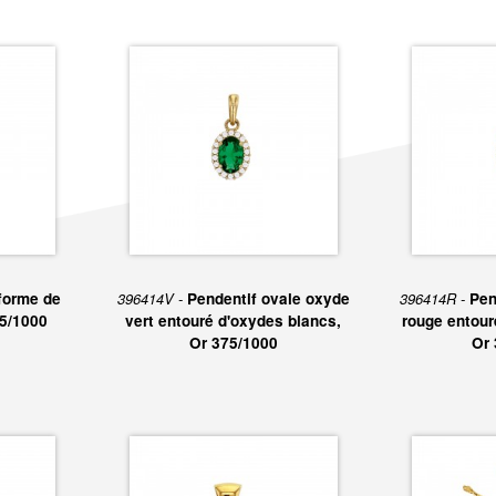
forme de
396414V -
Pendentif ovale oxyde
396414R -
Pen
75/1000
vert entouré d'oxydes blancs,
rouge entour
Or 375/1000
Or 