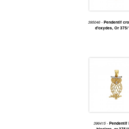
395046 -
Pendentif cro
d'oxydes, Or 375
396415 -
Pendentif 
bicolore, or 375/