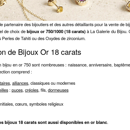
le partenaire des bijoutiers et des autres détaillants pour la vente de bi
el de choix de
bijoux or 750/1000 (18 carats)
à La Galerie du Bijou. C
 Perles de Tahiti ou des Oxydes de zirconium.
on de Bijoux Or 18 carats
un bijou en or 750 sont nombreuses : naissance, anniversaire, baptême,
llection comprend :
itaires
,
alliances
, classiques ou modernes
illes
:
puces
,
créoles
, fils,
dormeuses
initiales, cœurs, symboles religieux
s bijoux 18 carats sont aussi disponibles en or blanc
.