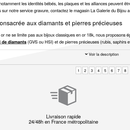
 notamment les identités bébés, les plaques et les alliances peuvent êtr
s sur notre service gravure, contactez le magasin La Galerie du Bijou 
consacrée aux diamants et pierres précieuses
n or ne se limite pas aux bijoux classiques en or 18k, nous proposons
i de diamants
(GVS ou HSI) et de pierres précieuses (rubis, saphirs e
Voir la description
1
2
3
4
5
6
7
8
Livraison rapide
24/48h en France métropolitaine