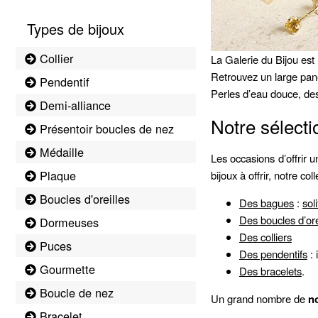
Types de bijoux
Collier
La Galerie du Bijou est 
Retrouvez un large pan
Pendentif
Perles d’eau douce, des
Demi-alliance
Notre sélecti
Présentoir boucles de nez
Médaille
Les occasions d’offrir 
Plaque
bijoux à offrir, notre co
Boucles d'oreilles
Des bagues
:
sol
Des boucles d’ore
Dormeuses
Des colliers
Puces
Des pendentifs
: 
Gourmette
Des bracelets
.
Boucle de nez
Un grand nombre de
no
Bracelet