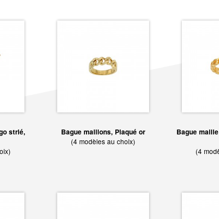
go strié,
Bague maillons, Plaqué or
Bague maille
(4 modèles au choix)
oix)
(4 modè