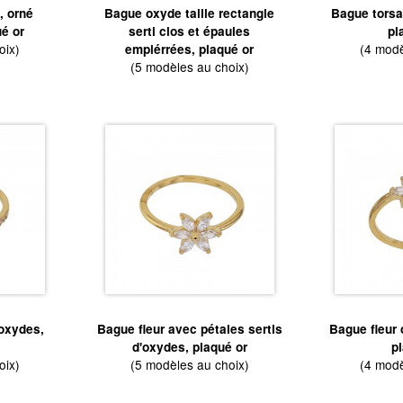
, orné
Bague oxyde taille rectangle
Bague torsa
é or
serti clos et épaules
pl
oix)
(4 modè
empiérrées, plaqué or
(5 modèles au choix)
’oxydes,
Bague fleur avec pétales sertis
Bague fleur
d'oxydes, plaqué or
p
oix)
(5 modèles au choix)
(4 modè