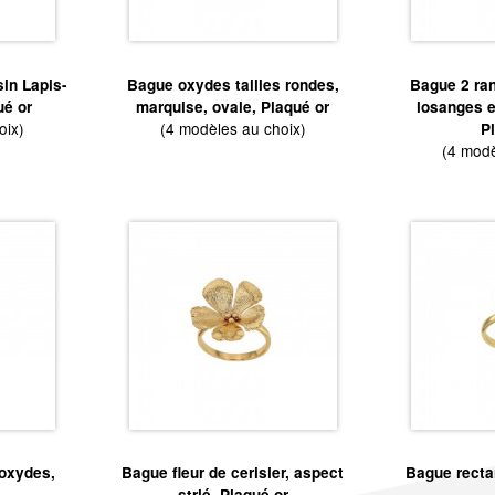
in Lapis-
Bague oxydes tailles rondes,
Bague 2 ran
ué or
marquise, ovale, Plaqué or
losanges e
oix)
(4 modèles au choix)
P
(4 modè
'oxydes,
Bague fleur de cerisier, aspect
Bague recta
strié, Plaqué or