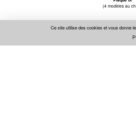
(4 modèles au ch
Ce site utilise des cookies et vous donne l
Descendre la page pour affic
P
Vente en gros
Conditions générales de vente
Qui sommes-nous ?
Garantie et réparation
Notre magasin
Livraison rapide
Le concept
Paiement sécurisé
Nos bijoux
Mentions légales
Matières et titrages
Données personnelles