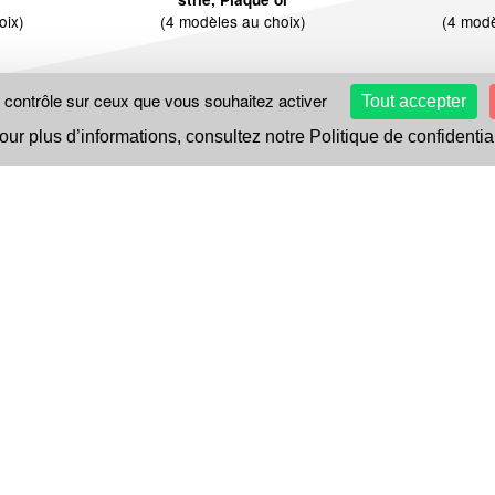
oix)
(4 modèles au choix)
(4 modè
e contrôle sur ceux que vous souhaitez activer
Tout accepter
her la suite des articles...
our plus d’informations, consultez notre Politique de confidential
Livraison rapide
24/48h en France métropolitaine
La Galerie du Bijou
5 rue Réaumur, 75003 PARIS
Ouvert du lundi au vendredi de 9h à 17h30
Tél. 01 42 72 09 44
contact@lagaleriedubijou.com