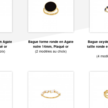
n Agate
Bague forme ronde en Agate
Bague oxydes
ué or
noire 14mm, Plaqué or
taille ronde 
oix)
(2 modèles au choix)
(4 modè