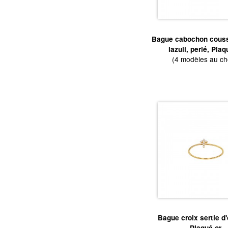
Bague cabochon couss
lazuli, perlé, Plaq
(4 modèles au ch
Bague croix sertie d
Plaqué or