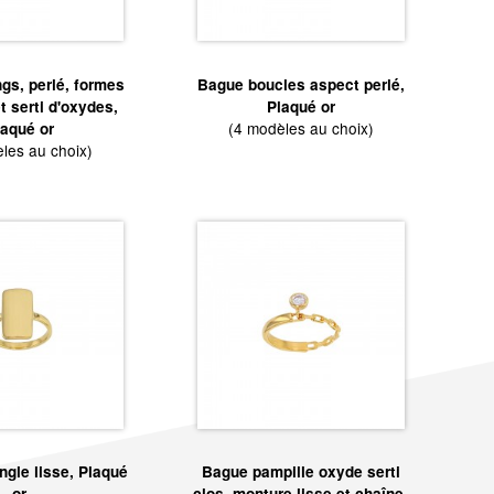
gs, perlé, formes
Bague boucles aspect perlé,
t serti d'oxydes,
Plaqué or
(4 modèles au choix)
laqué or
les au choix)
ngle lisse, Plaqué
Bague pampille oxyde serti
or
clos, monture lisse et chaîne,