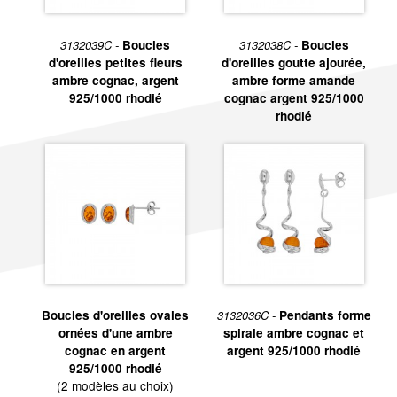
3132039C -
Boucles
3132038C -
Boucles
d'oreilles petites fleurs
d'oreilles goutte ajourée,
ambre cognac, argent
ambre forme amande
925/1000 rhodié
cognac argent 925/1000
rhodié
Boucles d'oreilles ovales
3132036C -
Pendants forme
ornées d'une ambre
spirale ambre cognac et
cognac en argent
argent 925/1000 rhodié
925/1000 rhodié
(2 modèles au choix)