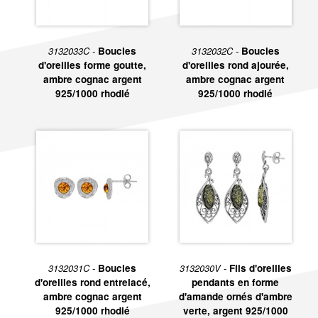
3132033C -
Boucles
3132032C -
Boucles
d'oreilles forme goutte,
d'oreilles rond ajourée,
ambre cognac argent
ambre cognac argent
925/1000 rhodié
925/1000 rhodié
3132031C -
Boucles
3132030V -
Fils d'oreilles
d'oreilles rond entrelacé,
pendants en forme
ambre cognac argent
d'amande ornés d'ambre
925/1000 rhodié
verte, argent 925/1000