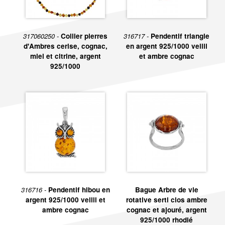
317060250 -
Collier pierres
316717 -
Pendentif triangle
d'Ambres cerise, cognac,
en argent 925/1000 veilli
miel et citrine, argent
et ambre cognac
925/1000
316716 -
Pendentif hibou en
Bague Arbre de vie
argent 925/1000 veilli et
rotative serti clos ambre
ambre cognac
cognac et ajouré, argent
925/1000 rhodié