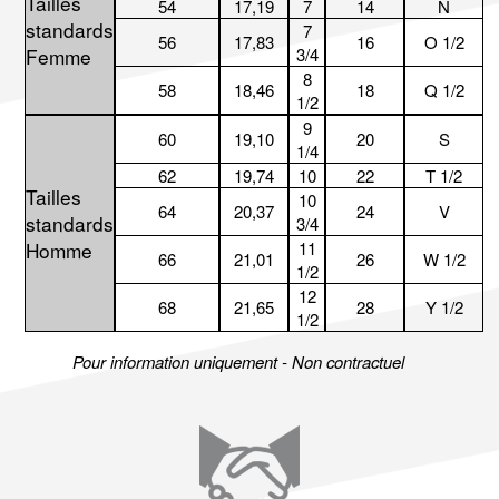
Tailles
54
17,19
7
14
N
standards
7
56
17,83
16
O 1/2
Femme
3/4
8
58
18,46
18
Q 1/2
1/2
9
60
19,10
20
S
1/4
62
19,74
10
22
T 1/2
Tailles
10
64
20,37
24
V
standards
3/4
Homme
11
66
21,01
26
W 1/2
1/2
12
68
21,65
28
Y 1/2
1/2
Pour information uniquement - Non contractuel