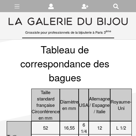
Gérer les préférences en matière de cookies
ème
Grossiste pour professionnels de la bijouterie à Paris 3
Tableau de
correspondance des
bagues
Taille
standard
Allemagne
Diamètre
Royaume-
française
USA
/ Espagne
en mm
Uni
Circonférence
/ Italie
en mm
6
52
16,55
12
L 1/2
1/4